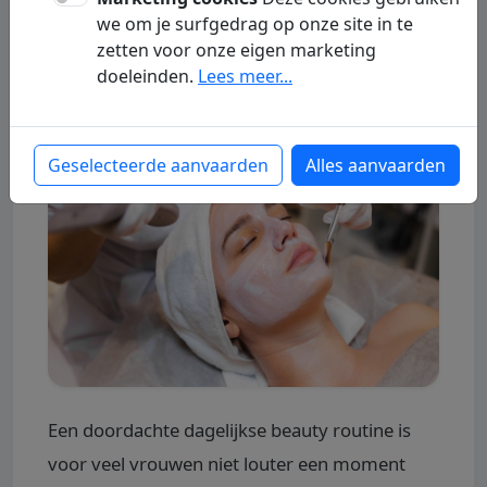
Routine
we om je surfgedrag op onze site in te
zetten voor onze eigen marketing
Gast
16 June 2026
Beauty en verzorging
doeleinden.
Lees meer...
Geselecteerde aanvaarden
Alles aanvaarden
Een doordachte dagelijkse beauty routine is
voor veel vrouwen niet louter een moment