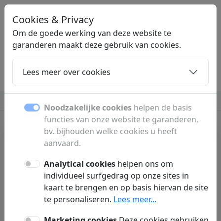
Cookies & Privacy
LINKPLEK
.NL
Om de goede werking van deze website te
garanderen maakt deze gebruik van cookies.
Lees meer over cookies
Home
Dochters
Artikelen
Contact
Beauty en verzorging
Computers
Meer
Noodzakelijke cookies
helpen de basis
functies van onze website te garanderen,
bv. bijhouden welke cookies u heeft
aanvaard.
Beauty en verzorging
De Wetenschap achter
Analytical cookies
helpen ons om
individueel surfgedrag op onze sites in
een Effectieve
kaart te brengen en op basis hiervan de site
te personaliseren.
Lees meer...
Dagelijkse Beauty
Marketing cookies
Deze cookies gebruiken