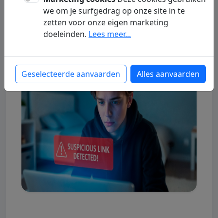
steeds moeilijker te
we om je surfgedrag op onze site in te
beschermen is
zetten voor onze eigen marketing
doeleinden.
Lees meer...
Gast
01 July 2026
Samenleving
Geselecteerde aanvaarden
Alles aanvaarden