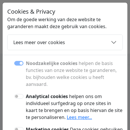
Cookies & Privacy
LINKPLEK
.NL
Om de goede werking van deze website te
garanderen maakt deze gebruik van cookies.
Lees meer over cookies
Home
Dochters
Artikelen
Contact
Beauty en verzorging
Computers
Meer
Noodzakelijke cookies
helpen de basis
functies van onze website te garanderen,
bv. bijhouden welke cookies u heeft
aanvaard.
Samenleving
De illusie van online
Analytical cookies
helpen ons om
individueel surfgedrag op onze sites in
anonimiteit: Waarom
kaart te brengen en op basis hiervan de site
te personaliseren.
Lees meer...
privacy op internet
Marketing cookies
Deze cookies gebruiken