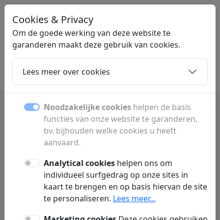
Cookies & Privacy
LINKPLEK
.NL
Om de goede werking van deze website te
garanderen maakt deze gebruik van cookies.
Lees meer over cookies
Home
Dochters
Artikelen
Contact
Beauty en verzorging
Computers
Meer
Noodzakelijke cookies
helpen de basis
functies van onze website te garanderen,
bv. bijhouden welke cookies u heeft
aanvaard.
Dochterpagina's
Analytical cookies
helpen ons om
individueel surfgedrag op onze sites in
Ontdek alle subpagina's en rubrieken.
kaart te brengen en op basis hiervan de site
te personaliseren.
Lees meer...
Marketing cookies
Deze cookies gebruiken