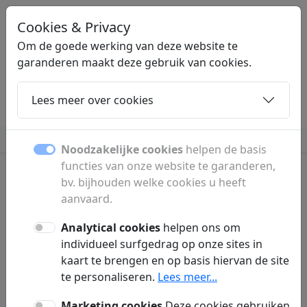
Cookies & Privacy
LINKPLEK
.NL
Om de goede werking van deze website te
garanderen maakt deze gebruik van cookies.
Lees meer over cookies
Home
Dochters
Artikelen
Contact
Beauty en verzorging
Computers
Meer
Noodzakelijke cookies
helpen de basis
functies van onze website te garanderen,
bv. bijhouden welke cookies u heeft
aanvaard.
Samenleving
Analytical cookies
helpen ons om
Alles wat je moet weten over samenleving
individueel surfgedrag op onze sites in
vind je hier overzichtelijk bij elkaar. Van
kaart te brengen en op basis hiervan de site
te personaliseren.
Lees meer...
diepgaande artikelen en praktische tips tot
het laatste nieuws over samenleving. Deze
Marketing cookies
Deze cookies gebruiken