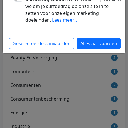
pagina over samenleving helpt je snel en
we om je surfgedrag op onze site in te
zetten voor onze eigen marketing
eenvoudig alles rond samenleving te
doeleinden.
Lees meer...
ontdekken.
Categorieën
Geselecteerde aanvaarden
Alles aanvaarden
Beauty En Verzorging
2
Computers
1
Consumenten
2
Consumentenbescherming
1
Energie
1
Industrie
1